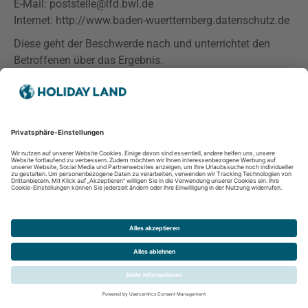
E-Mail: poststelle@lfd.bwl.de
Internet: http://www.baden-wuerttemberg.datenschutz.de
Diese geht der Beschwerde nach und unterrichtet den
Betroffenen über das Ergebnis.
18. Änderung der Datenschutzerklärung
Da sich auf Grund des technischen Fortschritts und
organisatorischer Änderungen der eingesetzten
Verarbeitungsverfahren ändern/weiterentwickeln können
behalten wir uns vor, die
vorliegende
Datenschutzerklärung gemäß den neuen technischen
Rahmenbedingungen weiterzuentwickeln. Wir bitten Sie
deshalb unsere Datenschutzerklärung von Zeit zu Zeit zu
überprüfen. Sollten Sie mit den im Verlaufe der Zeit
auftretenden
Weiterentwicklungen nicht einverstanden
sein, so können Sie schriftlich, gemäß Art 17
DSGVO
, eine
Löschung der Daten, die nicht auf Grundlage anderer